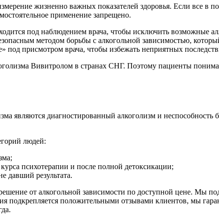
измерение жизненно важных показателей здоровья. Если все в 
амостоятельное применение запрещено.
ходится под наблюдением врача, чтобы исключить возможные ал
зопасным методом борьбы с алкогольной зависимостью, который
» под присмотром врача, чтобы избежать неприятных последств
оголизма Вивитролом в странах СНГ. Поэтому пациенты понима
ма являются диагностированный алкоголизм и неспособность б
егорий людей:
зма;
о курса психотерапии и после полной детоксикации;
е давший результата.
решение от алкогольной зависимости по доступной цене. Мы п
ия подкрепляется положительными отзывами клиентов, мы гара
да.