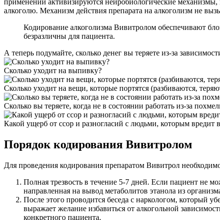
применении активизируются нейробиологические механизмы, к
алкоголю. Механизм действия препарата на алкоголизм не выз
Кодирование алкоголизма Вивитролом обеспечивают блока
безразличны для пациента.
А теперь подумайте,
сколько денег вы теряете
из-за зависимост
Сколько уходит на выпивку?
Сколько уходит на вещи, которые портятся (разбиваются, теряют
Сколько вы теряете, когда не в состоянии работать из-за похмел
Какой ущерб от ссор и разногласий с людьми, которым вредит
Порядок кодирования Вивитролом
Для проведения кодирования препаратом Вивитрол необходим
Полная трезвость в течение 5-7 дней. Если пациент не мо
направленная на вывод метаболитов этанола из организма
После этого проводится беседа с наркологом, который уб
выражает желание избавиться от алкогольной зависимост
конкретного пациента.