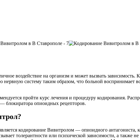
зличное воздействие на организм и может вызвать зависимость.
нервную систему таким образом, что больной воспринимает все 
омендуется пройти курс лечения и процедуру кодирования. Рас
 — блокиратора опиоидных рецепторов.
итрол?
 является кодирование Вивитролом — опиоидного антагониста,
ызывает толерантности или психической зависимости, а также н