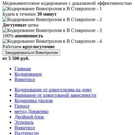
Медикаментозное кодирование с доказанной эффективностью
Будем в течение
39 минут
Доступные
цены
100%
анонимность
Работаем
круглосуточно
Закодироваться Вивитролом
от 5 500 руб.
Главная
Кодирование
Вивитрол
Кодирование от алкоголизма на дому
Вшивание от алкогольной зависимости
Кодировка уколом
Гипноз
метод Довженко
Двойной блок
Эспераль
Вивитрол
Налтрексон