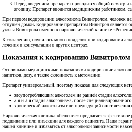
Перед введением препарата проводится общий осмотр и 
ягодицу. Препарат вводится медицинским работником, с
При первом кодировании алкоголизма Вивитролом, человек на
отпущен домой. Кодирование препаратом Вивитрол является бе
уколы Вивитрола именно в наркологической клинике «Решение
К сожалению, появилось много подделок при кодировании алк
лечения и консультации в других центрах.
Показания к кодированию Вивитролом
Основными медицинскими показаниями кодирование алкоголиз
напитков, дозу, а также склонность к метомании.
Препарат универсальный, поэтому показан для следующих кат
злоупотребляющим алкоголем на ранней стадии алкоголи
2-я и 3-я стадия алкоголизма, после специализированног
хронический алкоголизм или предыдущий опыт лечения н
Наркологическая клиника «Решение» предлагает эффективное 
подшивание или инъекции для каждого пациента. Наша гарант
нашей клинике и избавьтесь от алкогольной зависимости навсег