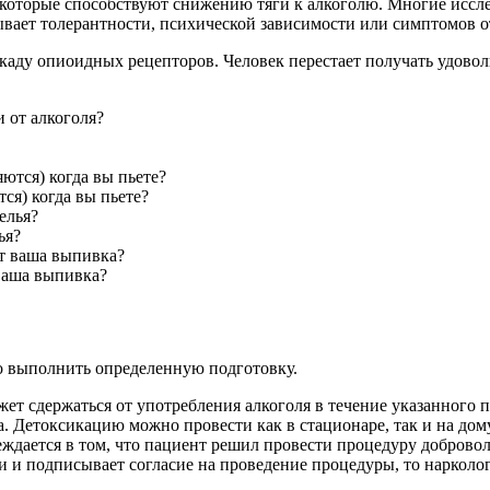
оторые способствуют снижению тяги к алкоголю. Многие иссле
ывает толерантности, психической зависимости или симптомов 
ду опиоидных рецепторов. Человек перестает получать удоволь
и от алкоголя?
ся) когда вы пьете?
ья?
 ваша выпивка?
о выполнить определенную подготовку.
жет сдержаться от употребления алкоголя в течение указанного 
. Детоксикацию можно провести как в стационаре, так и на дому
еждается в том, что пациент решил провести процедуру доброво
и и подписывает согласие на проведение процедуры, то нарколо