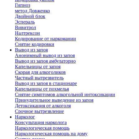
Гипноз
метод Довженко
Двойной блок
Эспераль
Вивитрол
Налтрексон
Кодирование от наркомании
Снятие кодировки
Вывод из запоя
Анонимный вывод из запоя
Вывод из запоя амбулаторно
Капельницы от запоя
Скорая для алкоголиков
Частный вытрезвитель
Вывод из запоя в стационаре
Капельницы от похмелья
Снятие симптомов алкогольной интоксикации
Принудительное выведение из запоя
Детоксикация от алкоголя
Срочное вытрезвление
Нарколог
Консультация нарколога
Наркологическая помощь
Наркологическая помощь на дому