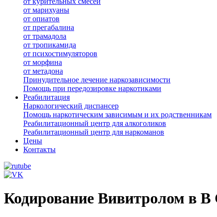
от курительных смесей
от марихуаны
от опиатов
от прегабалина
от трамадола
от тропикамида
от психостимуляторов
от морфина
от метадона
Принудительное лечение наркозависимости
Помощь при передозировке наркотиками
Реабилитация
Наркологический диспансер
Помощь наркотическим зависимым и их родственникам
Реабилитационный центр для алкоголиков
Реабилитационный центр для наркоманов
Цены
Контакты
Кодирование Вивитролом в В